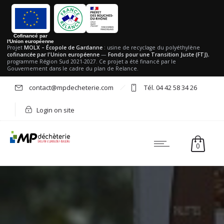
Cofinancé par
l'Union européenne
Projet
MOLX – Écopole de Gardanne
: usine de recyclage du polyéthylène
cofinancée par l'Union européenne
—
Fonds pour une Transition Juste (FTJ)
,
programme Région Sud 2021-2027. Ce projet a été financé par le
Gouvernement dans le cadre du plan de Relance.
contact@mpdecheterie.com
Tél. 04 42 58 34 26
Login on site
0