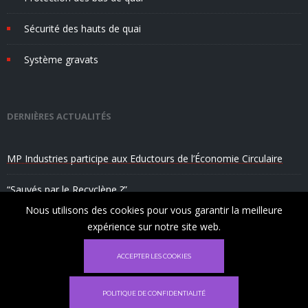
Sécurité des hauts de quai
Système gravats
DERNIÈRES ACTUALITÉS
MP Industries participe aux Eductours de l’Économie Circulaire
“Sauvés par le Recyclène ?”
Nous utilisons des cookies pour vous garantir la meilleure
MP Industries fabrique du mobilier urbain “Made in Marseille”
expérience sur notre site web.
✕
ACCEPTER LES COOKIES
Ce site utilise des cookies pour vous garantir
la meilleure expérience sur notre site.
POLITIQUE DE CONFIDENTIALITÉ