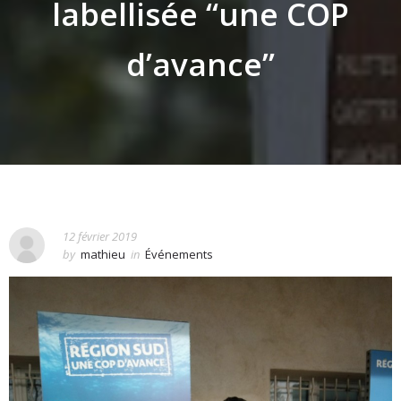
labellisée “une COP
d’avance”
12 février 2019
by
mathieu
in
Événements