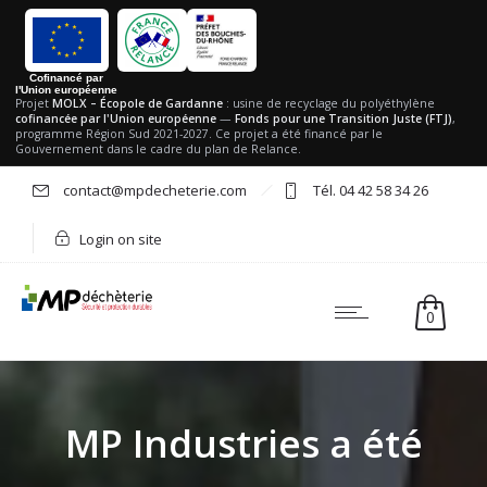
Cofinancé par
l'Union européenne
Projet
MOLX – Écopole de Gardanne
: usine de recyclage du polyéthylène
cofinancée par l'Union européenne
—
Fonds pour une Transition Juste (FTJ)
,
programme Région Sud 2021-2027. Ce projet a été financé par le
Gouvernement dans le cadre du plan de Relance.
contact@mpdecheterie.com
Tél. 04 42 58 34 26
Login on site
0
MP Industries a été