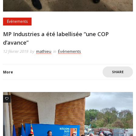
Événements
MP Industries a été labellisée “une COP
d’avance”
12 février 2019
by
mathieu
in
Événements
More
SHARE
0