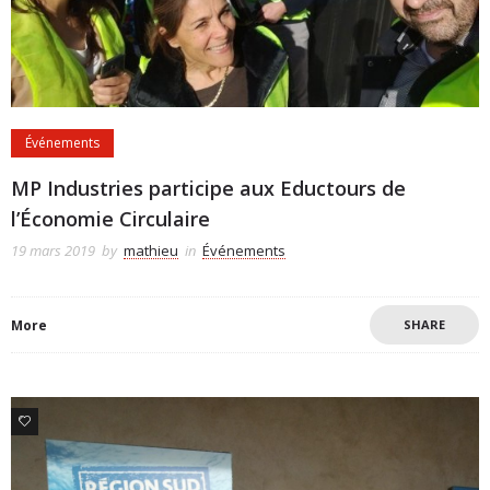
Événements
MP Industries participe aux Eductours de
l’Économie Circulaire
19 mars 2019
by
mathieu
in
Événements
More
SHARE
0