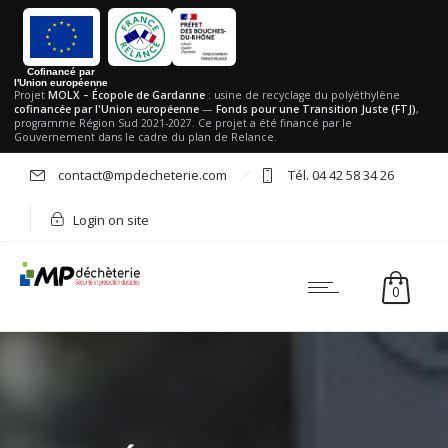
Cofinancé par
l'Union européenne
Projet
MOLX – Écopole de Gardanne
: usine de recyclage du polyéthylène
cofinancée par l'Union européenne
—
Fonds pour une Transition Juste (FTJ)
,
programme Région Sud 2021-2027. Ce projet a été financé par le
Gouvernement dans le cadre du plan de Relance.
contact@mpdecheterie.com
Tél. 04 42 58 34 26
Login on site
0