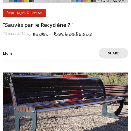
Reportages & presse
“Sauvés par le Recyclène ?”
13 mars 2019
by
mathieu
in
Reportages & presse
More
SHARE
0