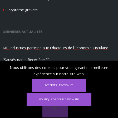
Système gravats
DERNIÈRES ACTUALITÉS
MP Industries participe aux Eductours de l’Économie Circulaire
“Sauvés par le Recyclène ?”
Nous utilisons des cookies pour vous garantir la meilleure
MP Industries fabrique du mobilier urbain “Made in Marseille”
expérience sur notre site web.
✕
ACCEPTER LES COOKIES
Ce site utilise des cookies pour vous garantir
la meilleure expérience sur notre site.
POLITIQUE DE CONFIDENTIALITÉ
déclin
Acceptez
Site réalisé par
Têtes à Clics