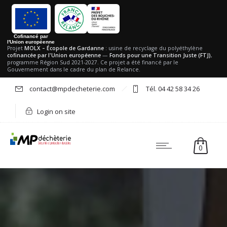
Cofinancé par
l'Union européenne
Projet
MOLX – Écopole de Gardanne
: usine de recyclage du polyéthylène
cofinancée par l'Union européenne
—
Fonds pour une Transition Juste (FTJ)
,
programme Région Sud 2021-2027. Ce projet a été financé par le
Gouvernement dans le cadre du plan de Relance.
contact@mpdecheterie.com
Tél. 04 42 58 34 26
Login on site
0