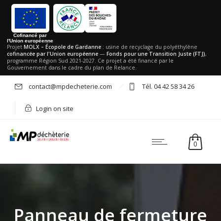
Cofinancé par
l'Union européenne
Projet
MOLX – Écopole de Gardanne
: usine de recyclage du polyéthylène
cofinancée par l'Union européenne
—
Fonds pour une Transition Juste (FTJ)
,
programme Région Sud 2021-2027. Ce projet a été financé par le
Gouvernement dans le cadre du plan de Relance.
contact@mpdecheterie.com
Tél. 04 42 58 34 26
Login on site
0
Panneau de fermeture