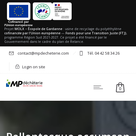
Cofinancé par
l'Union européenne
Projet
MOLX – Écopole de Gardanne
: usine de recyclage du polyéthylène
cofinancée par l'Union européenne
—
Fonds pour une Transition Juste (FTJ)
,
programme Région Sud 2021-2027. Ce projet a été financé par le
Gouvernement dans le cadre du plan de Relance.
contact@mpdecheterie.com
Tél. 04 42 58 34 26
Login on site
0