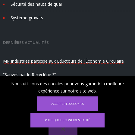
Sécurité des hauts de quai
Système gravats
DERNIÈRES ACTUALITÉS
MP Industries participe aux Eductours de l’Économie Circulaire
“Sauvés par le Recyclène ?”
Nous utilisons des cookies pour vous garantir la meilleure
MP Industries fabrique du mobilier urbain “Made in Marseille”
expérience sur notre site web.
✕
ACCEPTER LES COOKIES
Ce site utilise des cookies pour vous garantir
la meilleure expérience sur notre site.
POLITIQUE DE CONFIDENTIALITÉ
déclin
Acceptez